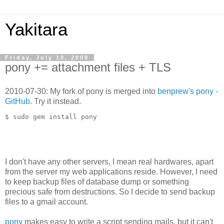
Yakitara
Friday, July 10, 2009
pony += attachment files + TLS
2010-07-30: My fork of pony is merged into
benprew's pony -
GitHub
. Try it instead.
$ sudo gem install pony
I don't have any other servers, I mean real hardwares, apart
from the server my web applications reside. However, I need
to keep backup files of database dump or something
precious safe from destructions. So I decide to send backup
files to a gmail account.
pony
makes easy to write a script sending mails, but it can't