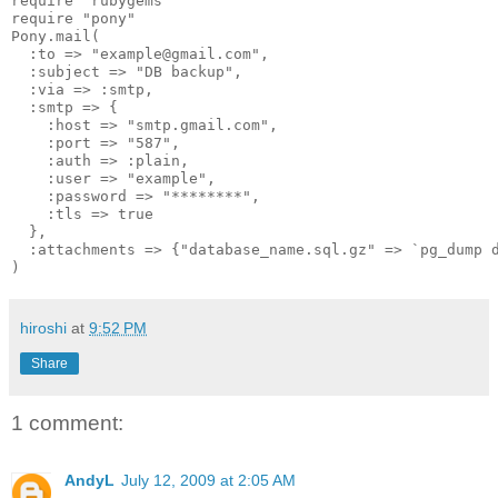
require "rubygems"
require "pony"
Pony.mail(
  :to => "example@gmail.com",
  :subject => "DB backup",
  :via => :smtp,
  :smtp => {
    :host => "smtp.gmail.com",
    :port => "587",
    :auth => :plain,
    :user => "example",
    :password => "********",
    :tls => true
  },
  :attachments => {"database_name.sql.gz" => `pg_dump 
)
hiroshi
at
9:52 PM
Share
1 comment:
AndyL
July 12, 2009 at 2:05 AM