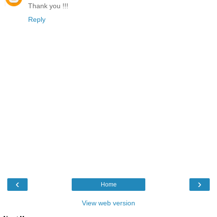
Thank you !!!
Reply
‹
›
Home
View web version