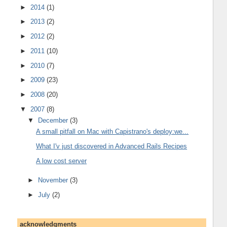
►
2014
(1)
►
2013
(2)
►
2012
(2)
►
2011
(10)
►
2010
(7)
►
2009
(23)
►
2008
(20)
▼
2007
(8)
▼
December
(3)
A small pitfall on Mac with Capistrano's deploy:we...
What I'v just discovered in Advanced Rails Recipes
A low cost server
►
November
(3)
►
July
(2)
acknowledgments