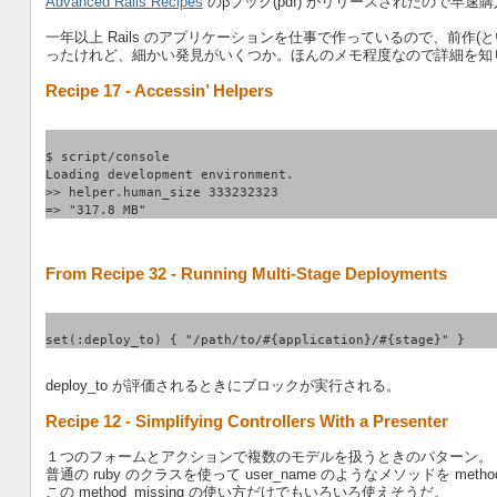
Advanced Rails Recipes
のβブック(pdf) がリリースされたので早
一年以上 Rails のアプリケーションを仕事で作っているので、前作(といっ
ったけれど、細かい発見がいくつか。ほんのメモ程度なので詳細を知
Recipe 17 - Accessin’ Helpers
$ script/console
Loading development environment.
>> helper.human_size 333232323
=> "317.8 MB"
From Recipe 32 - Running Multi-Stage Deployments
set(:deploy_to) { "/path/to/#{application}/#{stage}" }
deploy_to が評価されるときにブロックが実行される。
Recipe 12 - Simplifying Controllers With a Presenter
１つのフォームとアクションで複数のモデルを扱うときのパターン。
普通の ruby のクラスを使って user_name のようなメソッドを method_mi
この method_missing の使い方だけでもいろいろ使えそうだ。