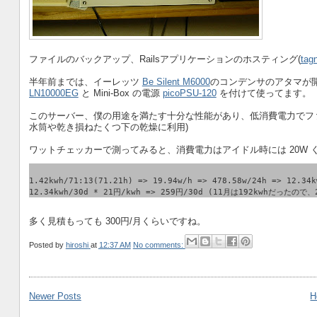
ファイルのバックアップ、Railsアプリケーションのホスティング(
tag
半年前までは、イーレッツ
Be Silent M6000
のコンデンサのアタマが開
LN10000EG
と Mini-Box の電源
picoPSU-120
を付けて使ってます。
このサーバー、僕の用途を満たす十分な性能があり、低消費電力でファ
水筒や乾き損ねたくつ下の乾燥に利用)
ワットチェッカーで測ってみると、消費電力はアイドル時には 20W
1.42kwh/71:13(71.21h) => 19.94w/h => 478.58w/24h => 12.34k
12.34kwh/30d * 21円/kwh => 259円/30d (11月は192kwhだったので、
多く見積もっても 300円/月くらいですね。
Posted by
hiroshi
at
12:37 AM
No comments:
Newer Posts
H