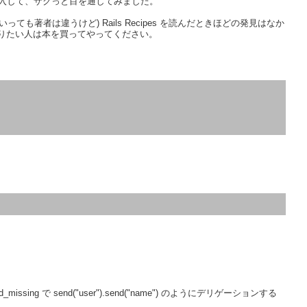
速購入して、ザクっと目を通してみました。
ても著者は違うけど) Rails Recipes を読んだときほどの発見はなか
りたい人は本を買ってやってください。
ssing で send("user").send("name") のようにデリゲーションする