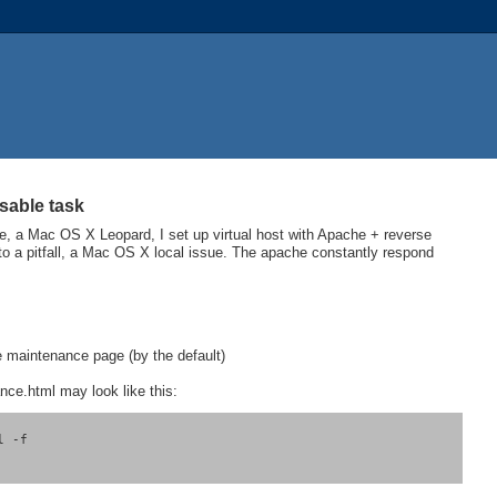
isable task
ne, a Mac OS X Leopard, I set up virtual host with Apache + reverse
n to a pitfall, a Mac OS X local issue. The apache constantly respond
e maintenance page (by the default)
ce.html may look like this:
l -f