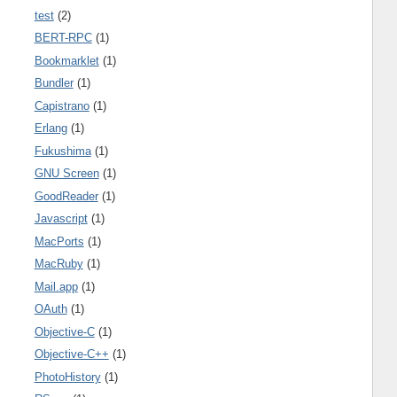
test
(2)
BERT-RPC
(1)
Bookmarklet
(1)
Bundler
(1)
Capistrano
(1)
Erlang
(1)
Fukushima
(1)
GNU Screen
(1)
GoodReader
(1)
Javascript
(1)
MacPorts
(1)
MacRuby
(1)
Mail.app
(1)
OAuth
(1)
Objective-C
(1)
Objective-C++
(1)
PhotoHistory
(1)