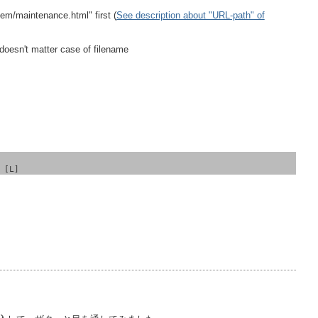
tem/maintenance.html" first (
See description about "URL-path" of
doesn't matter case of filename
 [L]