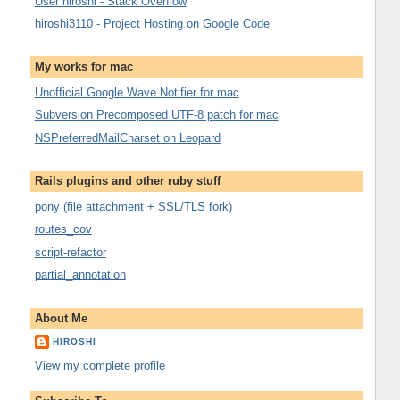
User hiroshi - Stack Overflow
hiroshi3110 - Project Hosting on Google Code
My works for mac
Unofficial Google Wave Notifier for mac
Subversion Precomposed UTF-8 patch for mac
NSPreferredMailCharset on Leopard
Rails plugins and other ruby stuff
pony (file attachment + SSL/TLS fork)
routes_cov
script-refactor
partial_annotation
About Me
HIROSHI
View my complete profile