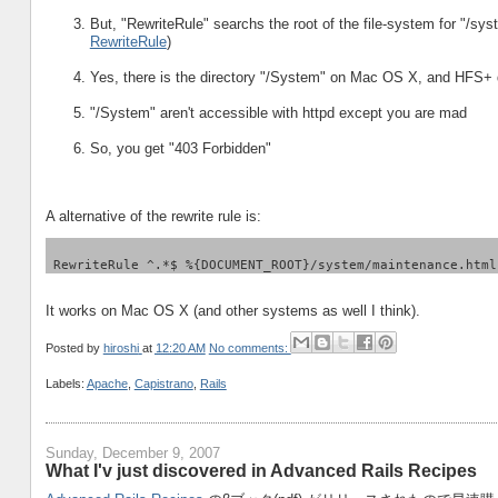
But, "RewriteRule" searchs the root of the file-system for "/sys
RewriteRule
)
Yes, there is the directory "/System" on Mac OS X, and HFS+ 
"/System" aren't accessible with httpd except you are mad
So, you get "403 Forbidden"
A alternative of the rewrite rule is:
 RewriteRule ^.*$ %{DOCUMENT_ROOT}/system/maintenance.html
It works on Mac OS X (and other systems as well I think).
Posted by
hiroshi
at
12:20 AM
No comments:
Labels:
Apache
,
Capistrano
,
Rails
Sunday, December 9, 2007
What I'v just discovered in Advanced Rails Recipes