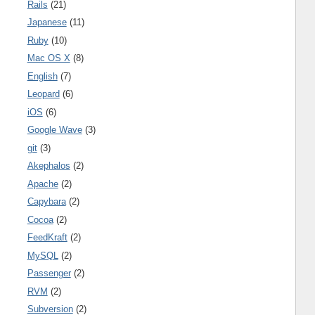
Rails
(21)
Japanese
(11)
Ruby
(10)
Mac OS X
(8)
English
(7)
Leopard
(6)
iOS
(6)
Google Wave
(3)
git
(3)
Akephalos
(2)
Apache
(2)
Capybara
(2)
Cocoa
(2)
FeedKraft
(2)
MySQL
(2)
Passenger
(2)
RVM
(2)
Subversion
(2)