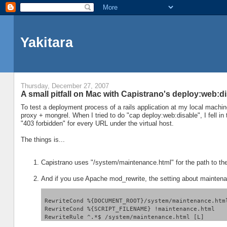
Yakitara
Thursday, December 27, 2007
A small pitfall on Mac with Capistrano's deploy:web:d
To test a deployment process of a rails application at my local machi
proxy + mongrel. When I tried to do "cap deploy:web:disable", I fell i
"403 forbidden" for every URL under the virtual host.
The things is...
Capistrano uses "/system/maintenance.html" for the path to th
And if you use Apache mod_rewrite, the setting about maintenan
 RewriteCond %{DOCUMENT_ROOT}/system/maintenance.htm
 RewriteCond %{SCRIPT_FILENAME} !maintenance.html
 RewriteRule ^.*$ /system/maintenance.html [L]