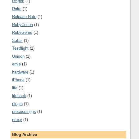
RSpec
(1)
Rake
(1)
Release Note
(1)
RubyCocoa
(1)
RubyGems
(1)
Safari
(1)
Testflight
(1)
Unison
(1)
ernie
(1)
hardware
(1)
iPhone
(1)
life
(1)
lifehack
(1)
plugin
(1)
processing.js
(1)
proxy
(1)
Blog Archive