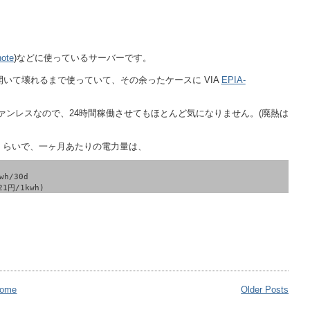
note
)などに使っているサーバーです。
いて壊れるまで使っていて、その余ったケースに VIA
EPIA-
ンレスなので、24時間稼働させてもほとんど気になりません。(廃熱は
 くらいで、一ヶ月あたりの電力量は、
wh/30d
21円/1kwh)
ome
Older Posts