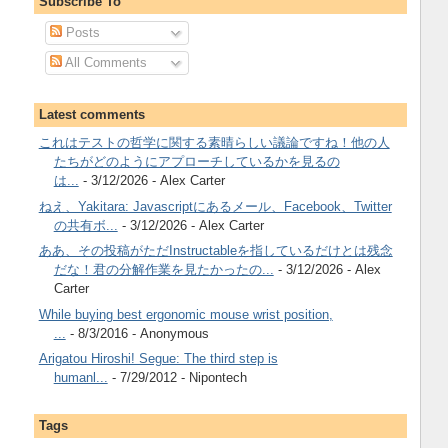
Subscribe To
Posts
All Comments
Latest comments
これはテストの哲学に関する素晴らしい議論ですね！他の人
たちがどのようにアプローチしているかを見るの
は...
- 3/12/2026
- Alex Carter
ねえ、Yakitara: Javascriptにあるメール、Facebook、Twitter
の共有ボ...
- 3/12/2026
- Alex Carter
ああ、その投稿がただInstructableを指しているだけとは残念
だな！君の分解作業を見たかったの...
- 3/12/2026
- Alex
Carter
While buying best ergonomic mouse wrist position,
...
- 8/3/2016
- Anonymous
Arigatou Hiroshi! Segue: The third step is
humanl...
- 7/29/2012
- Nipontech
Tags