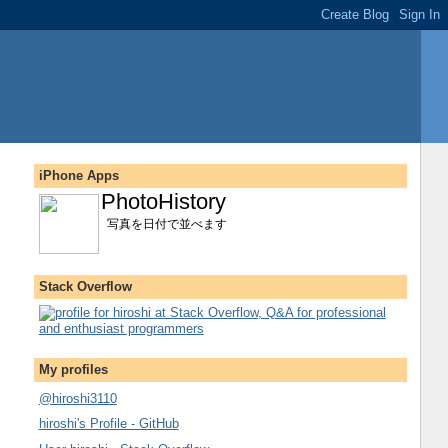
iPhone Apps
PhotoHistory
写真を日付で並べます
Stack Overflow
My profiles
@hiroshi3110
hiroshi's Profile - GitHub